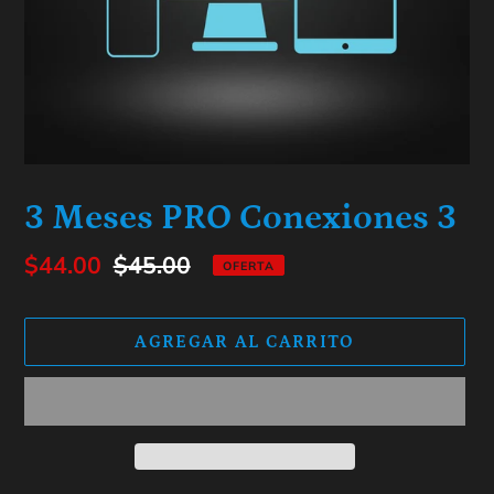
3 Meses PRO Conexiones 3
Precio
$44.00
Precio
$45.00
OFERTA
de
habitual
venta
AGREGAR AL CARRITO